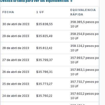
Desliza la tabla para ver las equivalencias →
EQUIVALENCIA
FECHA
1 UF
RÁPIDA
358.385,5 pesos por
30 de abril de 2023
$35.838,55
10 UF
358.254,9 pesos por
29 de abril de 2023
$35.825,49
10 UF
358.124,2 pesos por
28 de abril de 2023
$35.812,42
10 UF
357.993,7 pesos por
27 de abril de 2023
$35.799,37
10 UF
357.863,1 pesos por
26 de abril de 2023
$35.786,31
10 UF
357.732,7 pesos por
25 de abril de 2023
$35.773,27
10 UF
357.602,2 pesos por
24 de abril de 2023
$35.760,22
10 UF