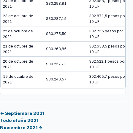
24 de octubre de
302.988,1 pesos por
$30.298,81
2021
10 UF
23 de octubre de
302.871,5 pesos por
$30.287,15
2021
10 UF
22 de octubre de
302.755 pesos por
$30.275,50
2021
10 UF
21 de octubre de
302.638,5 pesos por
$30.263,85
2021
10 UF
20 de octubre de
302.522,1 pesos por
$30.252,21
2021
10 UF
19 de octubre de
302.405,7 pesos por
$30.240,57
2021
10 UF
18 de octubre de
302.289,4 pesos por
$30.228,94
2021
10 UF
17 de octubre de
302.173,1 pesos por
$30.217,31
2021
10 UF
← Septiembre 2021
Todo el año 2021
16 de octubre de
302.056,8 pesos por
$30.205,68
Noviembre 2021 →
2021
10 UF