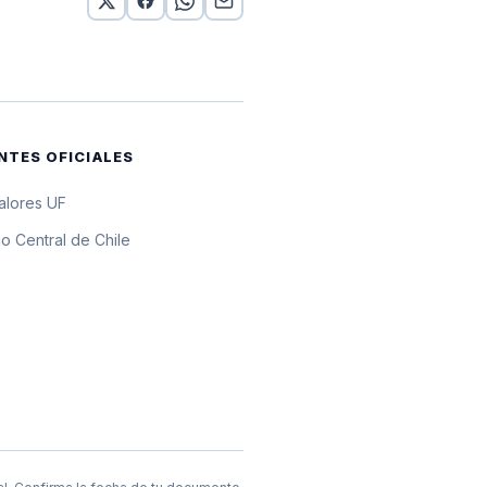
0 UF
0 UF
0 UF
NTES OFICIALES
0 UF
valores UF
0 UF
o Central de Chile
0 UF
0 UF
0 UF
0 UF