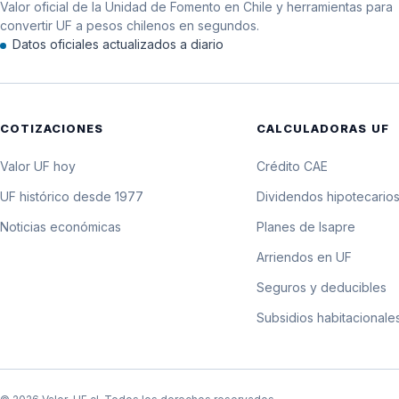
Valor oficial de la Unidad de Fomento en Chile y herramientas para
11 de junio de 2006
convertir UF a pesos chilenos en segundos.
Datos oficiales actualizados a diario
10 de junio de 2006
9 de junio de 2006
COTIZACIONES
CALCULADORAS UF
8 de junio de 2006
Valor UF hoy
Crédito CAE
7 de junio de 2006
UF histórico desde 1977
Dividendos hipotecario
Noticias económicas
Planes de Isapre
6 de junio de 2006
Arriendos en UF
5 de junio de 2006
Seguros y deducibles
Subsidios habitacionale
4 de junio de 2006
3 de junio de 2006