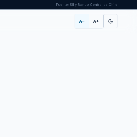
Fuente: SII y Banco Central de Chile
A−
A+