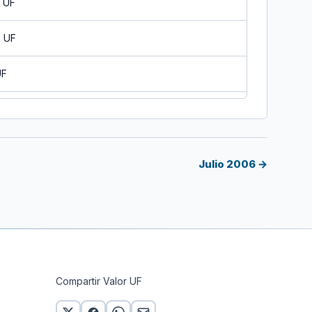
 UF
0 UF
UF
0 UF
0 UF
Julio 2006 →
0 UF
0 UF
0 UF
Compartir Valor UF
0 UF