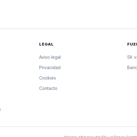
$18.128,44
181.284,4 pesos por 1
$18.127,24
181.272,4 pesos por 1
$18.126,03
181.260,3 pesos por 1
LEGAL
FUE
$18.122,53
181.225,3 pesos por 1
Aviso legal
SII: 
$18.119,03
181.190,3 pesos por 1
s
Privacidad
Banc
Cookies
$18.115,54
181.155,4 pesos por 1
Contacto
$18.112,04
181.120,4 pesos por 1
s
$18.108,55
181.085,5 pesos por 1
$18.105,05
181.050,5 pesos por 1