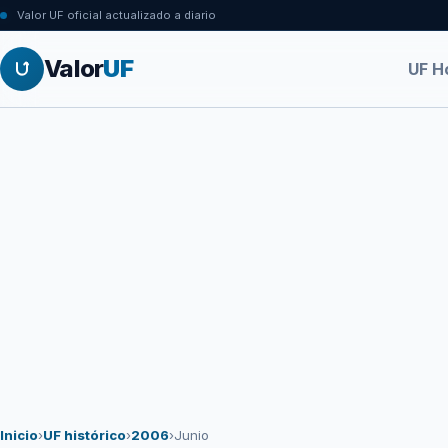
Valor UF oficial actualizado a diario
Valor
UF
UF H
Inicio
›
UF histórico
›
2006
›
Junio