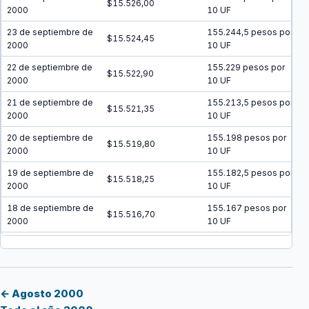
$15.526,00
2000
10 UF
23 de septiembre de
155.244,5 pesos por
$15.524,45
2000
10 UF
22 de septiembre de
155.229 pesos por
$15.522,90
2000
10 UF
21 de septiembre de
155.213,5 pesos por
$15.521,35
2000
10 UF
20 de septiembre de
155.198 pesos por
$15.519,80
2000
10 UF
19 de septiembre de
155.182,5 pesos por
$15.518,25
2000
10 UF
18 de septiembre de
155.167 pesos por
$15.516,70
2000
10 UF
17 de septiembre de
155.151,5 pesos por
$15.515,15
2000
10 UF
16 de septiembre de
155.136 pesos por
$15.513,60
2000
10 UF
← Agosto 2000