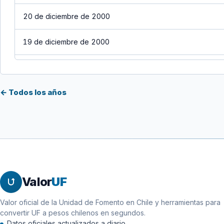
20 de diciembre de 2000
19 de diciembre de 2000
18 de diciembre de 2000
← Todos los años
17 de diciembre de 2000
16 de diciembre de 2000
15 de diciembre de 2000
14 de diciembre de 2000
Valor
UF
13 de diciembre de 2000
Valor oficial de la Unidad de Fomento en Chile y herramientas para
convertir UF a pesos chilenos en segundos.
12 de diciembre de 2000
Datos oficiales actualizados a diario