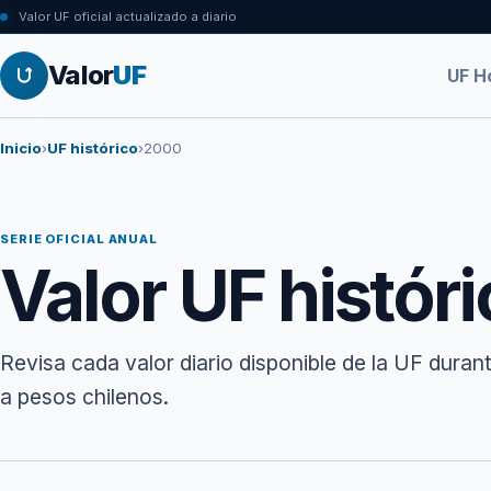
Valor UF oficial actualizado a diario
Valor
UF
UF H
Inicio
›
UF histórico
›
2000
SERIE OFICIAL ANUAL
Valor UF histór
Revisa cada valor diario disponible de la UF duran
a pesos chilenos.