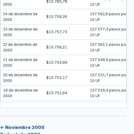
$15.760,78
2000
10 UF
24 de diciembre de
157.592,6 pesos por
$15.759,26
2000
10 UF
23 de diciembre de
157.577,3 pesos por
$15.757,73
2000
10 UF
22 de diciembre de
157.562,1 pesos por
$15.756,21
2000
10 UF
21 de diciembre de
157.546,9 pesos por
$15.754,69
2000
10 UF
20 de diciembre de
157.531,7 pesos por
$15.753,17
2000
10 UF
19 de diciembre de
157.516,4 pesos por
$15.751,64
2000
10 UF
18 de diciembre de
157.501,2 pesos por
$15.750,12
2000
10 UF
17 de diciembre de
157.486 pesos por
$15.748,60
2000
10 UF
← Noviembre 2000