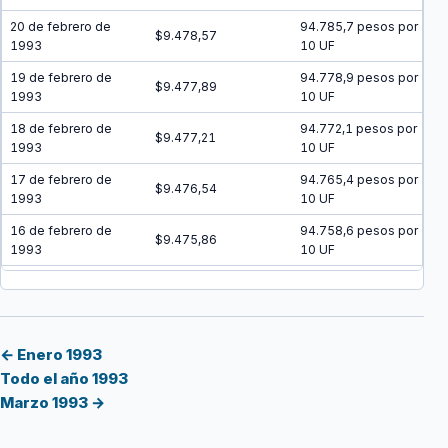
20 de febrero de
94.785,7 pesos por
$9.478,57
1993
10 UF
19 de febrero de
94.778,9 pesos por
$9.477,89
1993
10 UF
18 de febrero de
94.772,1 pesos por
$9.477,21
1993
10 UF
17 de febrero de
94.765,4 pesos por
$9.476,54
1993
10 UF
16 de febrero de
94.758,6 pesos por
$9.475,86
1993
10 UF
15 de febrero de
94.751,9 pesos por
$9.475,19
1993
10 UF
14 de febrero de
94.745,1 pesos por
$9.474,51
1993
10 UF
← Enero 1993
Todo el año 1993
13 de febrero de
94.738,3 pesos por
$9.473,83
Marzo 1993 →
1993
10 UF
12 de febrero de
94.731,6 pesos por
$9.473,16