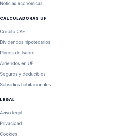
3 de febrero de 1993
$9.469,30
Noticias económicas
UF
94.689,9 pesos por
CALCULADORAS UF
2 de febrero de 1993
$9.468,99
10 UF
Crédito CAE
94.686,9 pesos por
1 de febrero de 1993
$9.468,69
10 UF
Dividendos hipotecarios
Planes de Isapre
Arriendos en UF
Seguros y deducibles
Subsidios habitacionales
LEGAL
Aviso legal
Privacidad
Cookies