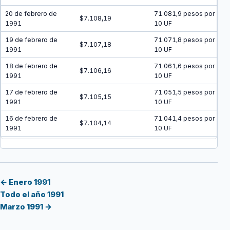
20 de febrero de
71.081,9 pesos por
$7.108,19
1991
10 UF
19 de febrero de
71.071,8 pesos por
$7.107,18
1991
10 UF
18 de febrero de
71.061,6 pesos por
$7.106,16
1991
10 UF
17 de febrero de
71.051,5 pesos por
$7.105,15
1991
10 UF
16 de febrero de
71.041,4 pesos por
$7.104,14
1991
10 UF
15 de febrero de
71.031,2 pesos por
$7.103,12
1991
10 UF
14 de febrero de
71.021,1 pesos por
$7.102,11
1991
10 UF
← Enero 1991
Todo el año 1991
13 de febrero de
71.011 pesos por 10
$7.101,10
Marzo 1991 →
1991
UF
12 de febrero de
71.000,9 pesos por
$7.100,09