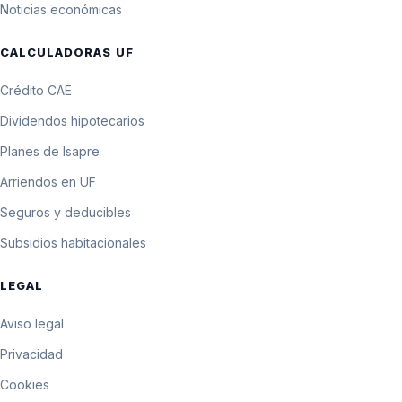
3 de febrero de 1991
$7.090,20
Noticias económicas
UF
70.890,6 pesos por
CALCULADORAS UF
2 de febrero de 1991
$7.089,06
10 UF
Crédito CAE
70.879,2 pesos por
1 de febrero de 1991
$7.087,92
10 UF
Dividendos hipotecarios
Planes de Isapre
Arriendos en UF
Seguros y deducibles
Subsidios habitacionales
LEGAL
Aviso legal
Privacidad
Cookies