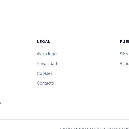
$5.573,61
55.736,1 pesos por 
$5.569,87
55.698,7 pesos por
$5.566,14
55.661,4 pesos por
LEGAL
FUE
$5.562,41
55.624,1 pesos por
Aviso legal
SII: 
$5.558,68
55.586,8 pesos por
s
Privacidad
Banc
Cookies
$5.554,96
55.549,6 pesos por
Contacto
$5.551,23
55.512,3 pesos por
s
$5.547,51
55.475,1 pesos por
$5.543,80
55.438 pesos por 1