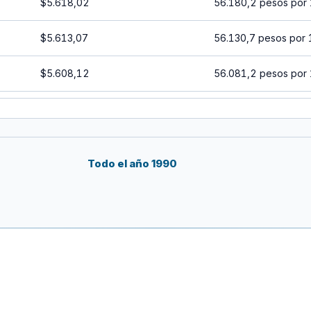
$5.618,02
56.180,2 pesos por
$5.613,07
56.130,7 pesos por 
$5.608,12
56.081,2 pesos por
$5.603,18
56.031,8 pesos por 
$5.598,24
55.982,4 pesos por
Todo el año 1990
$5.593,31
55.933,1 pesos por 
$5.588,38
55.883,8 pesos por 
$5.583,45
55.834,5 pesos por 
$5.578,53
55.785,3 pesos por 