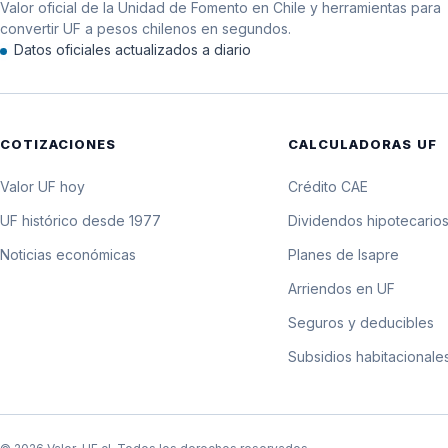
Valor oficial de la Unidad de Fomento en Chile y herramientas para
9 de febrero de 1990
convertir UF a pesos chilenos en segundos.
Datos oficiales actualizados a diario
8 de febrero de 1990
7 de febrero de 1990
COTIZACIONES
CALCULADORAS UF
6 de febrero de 1990
Valor UF hoy
Crédito CAE
5 de febrero de 1990
UF histórico desde 1977
Dividendos hipotecario
Noticias económicas
Planes de Isapre
4 de febrero de 1990
Arriendos en UF
3 de febrero de 1990
Seguros y deducibles
Subsidios habitacionale
2 de febrero de 1990
1 de febrero de 1990