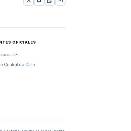
10 UF
 10 UF
 10 UF
NTES OFICIALES
 10 UF
valores UF
 10 UF
o Central de Chile
 10 UF
 10 UF
 10 UF
0 UF