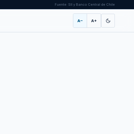
Fuente: SII y Banco Central de Chile
A−
A+