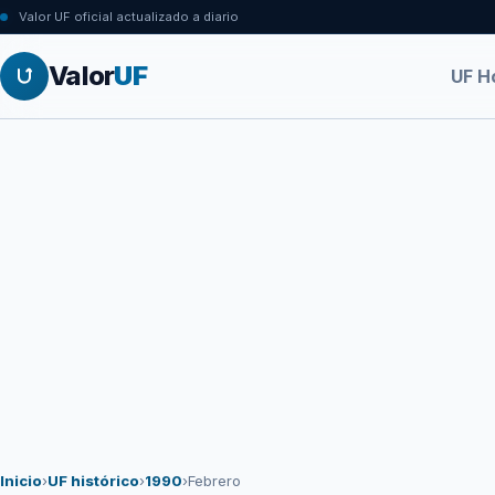
Valor UF oficial actualizado a diario
Valor
UF
UF H
Inicio
›
UF histórico
›
1990
›
Febrero