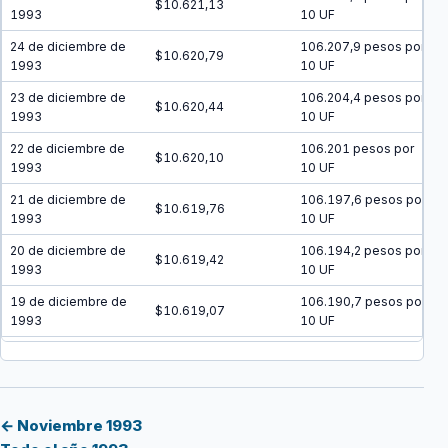
$10.621,13
1993
10 UF
24 de diciembre de
106.207,9 pesos por
$10.620,79
1993
10 UF
23 de diciembre de
106.204,4 pesos por
$10.620,44
1993
10 UF
22 de diciembre de
106.201 pesos por
$10.620,10
1993
10 UF
21 de diciembre de
106.197,6 pesos por
$10.619,76
1993
10 UF
20 de diciembre de
106.194,2 pesos por
$10.619,42
1993
10 UF
19 de diciembre de
106.190,7 pesos por
$10.619,07
1993
10 UF
18 de diciembre de
106.187,3 pesos por
$10.618,73
1993
10 UF
17 de diciembre de
106.183,9 pesos por
$10.618,39
1993
10 UF
← Noviembre 1993