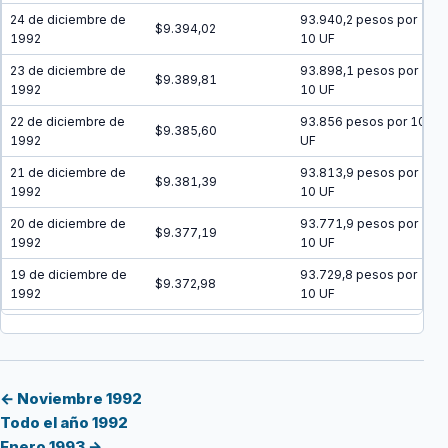
24 de diciembre de
93.940,2 pesos por
$9.394,02
1992
10 UF
23 de diciembre de
93.898,1 pesos por
$9.389,81
1992
10 UF
22 de diciembre de
93.856 pesos por 10
$9.385,60
1992
UF
21 de diciembre de
93.813,9 pesos por
$9.381,39
1992
10 UF
20 de diciembre de
93.771,9 pesos por
$9.377,19
1992
10 UF
19 de diciembre de
93.729,8 pesos por
$9.372,98
1992
10 UF
18 de diciembre de
93.687,8 pesos por
$9.368,78
1992
10 UF
17 de diciembre de
93.645,8 pesos por
$9.364,58
1992
10 UF
← Noviembre 1992
Todo el año 1992
16 de diciembre de
93.603,8 pesos por
$9.360,38
Enero 1993 →
1992
10 UF