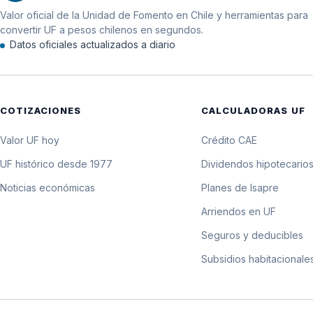
Valor oficial de la Unidad de Fomento en Chile y herramientas para
12 de julio de 2026
convertir UF a pesos chilenos en segundos.
Datos oficiales actualizados a diario
11 de julio de 2026
10 de julio de 2026
COTIZACIONES
CALCULADORAS UF
9 de julio de 2026
Valor UF hoy
Crédito CAE
8 de julio de 2026
UF histórico desde 1977
Dividendos hipotecario
Noticias económicas
Planes de Isapre
7 de julio de 2026
Arriendos en UF
6 de julio de 2026
Seguros y deducibles
Subsidios habitacionale
5 de julio de 2026
4 de julio de 2026