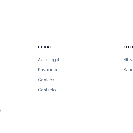
$40.844,79
408.447,9 pesos por 10
$40.844,79
408.447,9 pesos por 10
$40.844,79
408.447,9 pesos por 10
LEGAL
FUE
$40.844,79
408.447,9 pesos por 10
Aviso legal
SII: 
$40.842,07
408.420,7 pesos por 10
s
Privacidad
Banc
Cookies
$40.839,35
408.393,5 pesos por 10
Contacto
$40.836,63
408.366,3 pesos por 10
s
$40.833,91
408.339,1 pesos por 10
$40.831,19
408.311,9 pesos por 10