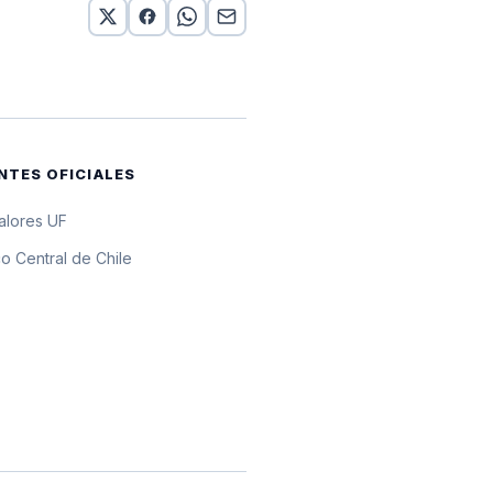
 UF
 UF
 UF
NTES OFICIALES
 UF
valores UF
 UF
o Central de Chile
 UF
 UF
 UF
 UF