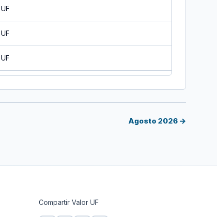
 UF
 UF
 UF
 UF
 UF
Agosto 2026 →
 UF
 UF
 UF
Compartir Valor UF
 UF