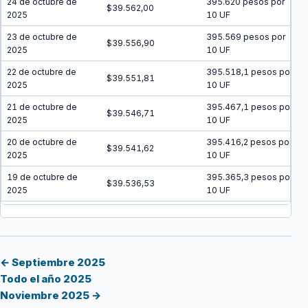
24 de octubre de
395.620 pesos por
$39.562,00
2025
10 UF
23 de octubre de
395.569 pesos por
$39.556,90
2025
10 UF
22 de octubre de
395.518,1 pesos por
$39.551,81
2025
10 UF
21 de octubre de
395.467,1 pesos por
$39.546,71
2025
10 UF
20 de octubre de
395.416,2 pesos por
$39.541,62
2025
10 UF
19 de octubre de
395.365,3 pesos por
$39.536,53
2025
10 UF
18 de octubre de
395.314,4 pesos por
$39.531,44
2025
10 UF
17 de octubre de
395.263,5 pesos por
$39.526,35
2025
10 UF
← Septiembre 2025
Todo el año 2025
16 de octubre de
395.212,6 pesos por
$39.521,26
Noviembre 2025 →
2025
10 UF