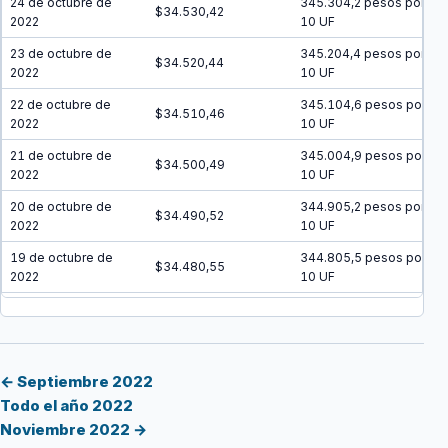
24 de octubre de
345.304,2 pesos por
$34.530,42
2022
10 UF
23 de octubre de
345.204,4 pesos por
$34.520,44
2022
10 UF
22 de octubre de
345.104,6 pesos por
$34.510,46
2022
10 UF
21 de octubre de
345.004,9 pesos por
$34.500,49
2022
10 UF
20 de octubre de
344.905,2 pesos por
$34.490,52
2022
10 UF
19 de octubre de
344.805,5 pesos por
$34.480,55
2022
10 UF
18 de octubre de
344.705,9 pesos por
$34.470,59
2022
10 UF
17 de octubre de
344.606,3 pesos por
$34.460,63
2022
10 UF
← Septiembre 2022
Todo el año 2022
16 de octubre de
344.506,7 pesos por
$34.450,67
Noviembre 2022 →
2022
10 UF