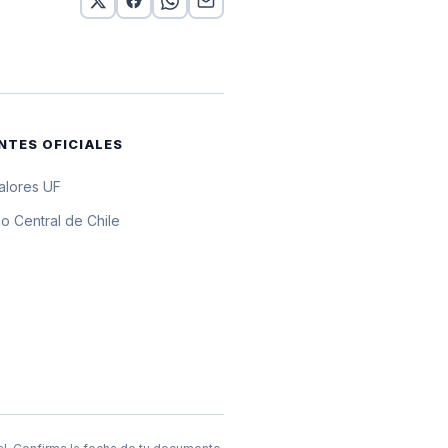
10 UF
10 UF
10 UF
NTES OFICIALES
10 UF
valores UF
10 UF
o Central de Chile
10 UF
10 UF
10 UF
 UF