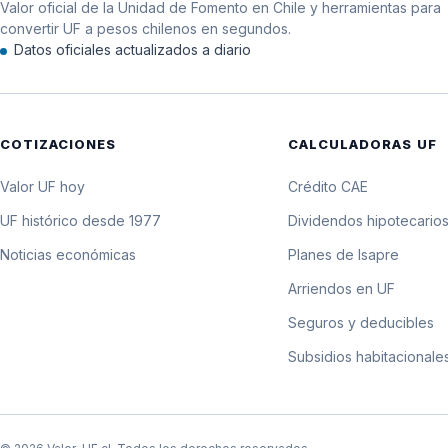
Valor oficial de la Unidad de Fomento en Chile y herramientas para
12 de enero de 2018
convertir UF a pesos chilenos en segundos.
Datos oficiales actualizados a diario
11 de enero de 2018
10 de enero de 2018
COTIZACIONES
CALCULADORAS UF
9 de enero de 2018
Valor UF hoy
Crédito CAE
8 de enero de 2018
UF histórico desde 1977
Dividendos hipotecario
Noticias económicas
Planes de Isapre
7 de enero de 2018
Arriendos en UF
6 de enero de 2018
Seguros y deducibles
Subsidios habitacionale
5 de enero de 2018
4 de enero de 2018