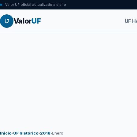
Valor UF oficial actualizado a diario
Valor
UF
UF H
Inicio
›
UF histórico
›
2018
›
Enero