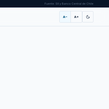
Fuente: SII y Banco Central de Chile
A−
A+