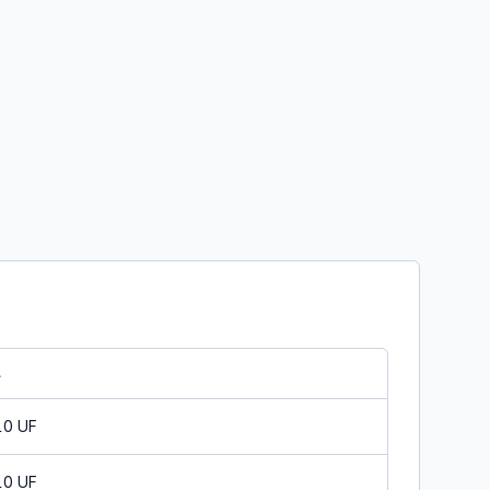
A
10 UF
10 UF