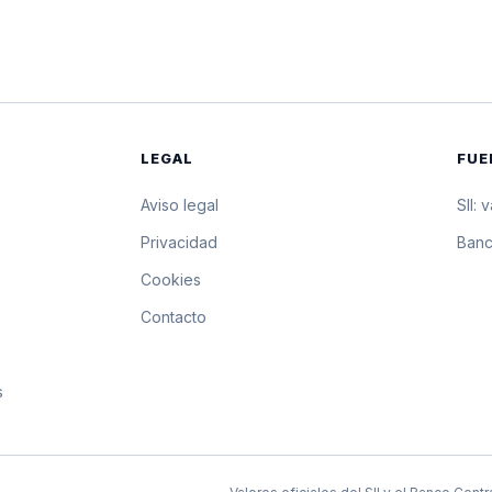
$26.808,51
268.085,1 pesos por 
$26.807,65
268.076,5 pesos por 
$26.806,78
268.067,8 pesos por 
LEGAL
FUE
$26.805,92
268.059,2 pesos por 
Aviso legal
SII: 
$26.805,05
268.050,5 pesos por 
s
Privacidad
Banc
Cookies
$26.804,19
268.041,9 pesos por 
Contacto
$26.803,33
268.033,3 pesos por 
s
$26.802,46
268.024,6 pesos por 
$26.801,60
268.016 pesos por 10