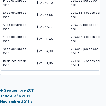
24 de octubre de
220.791 pesos por
$22.079,10
2011
10 UF
23 de octubre de
220.755,5 pesos por
$22.075,55
2011
10 UF
22 de octubre de
220.720 pesos por
$22.072,00
2011
10 UF
21 de octubre de
220.684,5 pesos por
$22.068,45
2011
10 UF
20 de octubre de
220.649 pesos por
$22.064,90
2011
10 UF
19 de octubre de
220.613,5 pesos por
$22.061,35
2011
10 UF
18 de octubre de
220.578 pesos por
$22.057,80
2011
10 UF
17 de octubre de
220.542,5 pesos por
$22.054,25
2011
10 UF
← Septiembre 2011
Todo el año 2011
16 de octubre de
220.507 pesos por
$22.050,70
Noviembre 2011 →
2011
10 UF