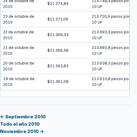
24 de octubre de
213.748,4 pesos por
$21.374,84
2010
10 UF
23 de octubre de
213.720,9 pesos por
$21.372,09
2010
10 UF
22 de octubre de
213.693,3 pesos por
$21.369,33
2010
10 UF
21 de octubre de
213.665,8 pesos por
$21.366,58
2010
10 UF
20 de octubre de
213.638,3 pesos por
$21.363,83
2010
10 UF
19 de octubre de
213.610,8 pesos por
$21.361,08
2010
10 UF
18 de octubre de
213.583,3 pesos por
$21.358,33
2010
10 UF
17 de octubre de
213.555,8 pesos por
$21.355,58
2010
10 UF
← Septiembre 2010
Todo el año 2010
16 de octubre de
213.528,3 pesos por
$21.352,83
Noviembre 2010 →
2010
10 UF