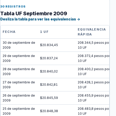
30 REGISTROS
Tabla UF Septiembre 2009
Desliza la tabla para ver las equivalencias →
EQUIVALENCIA
FECHA
1 UF
RÁPIDA
30 de septiembre de
208.344,5 pesos por
$20.834,45
2009
10 UF
29 de septiembre de
208.372,4 pesos por
$20.837,24
2009
10 UF
28 de septiembre de
208.400,2 pesos por
$20.840,02
2009
10 UF
27 de septiembre de
208.428,1 pesos por
$20.842,81
2009
10 UF
26 de septiembre de
208.455,9 pesos por
$20.845,59
2009
10 UF
25 de septiembre de
208.483,8 pesos por
$20.848,38
2009
10 UF