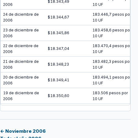
$18.343,49
2006
10 UF
24 de diciembre de
183.446,7 pesos por
$18.344,67
2006
10 UF
23 de diciembre de
183.458,6 pesos por
$18.345,86
2006
10 UF
22 de diciembre de
183.470,4 pesos por
$18.347,04
2006
10 UF
21 de diciembre de
183.482,3 pesos por
$18.348,23
2006
10 UF
20 de diciembre de
183.494,1 pesos por
$18.349,41
2006
10 UF
19 de diciembre de
183.506 pesos por
$18.350,60
2006
10 UF
18 de diciembre de
183.517,8 pesos por
$18.351,78
2006
10 UF
17 de diciembre de
183.529,7 pesos por
$18.352,97
2006
10 UF
← Noviembre 2006