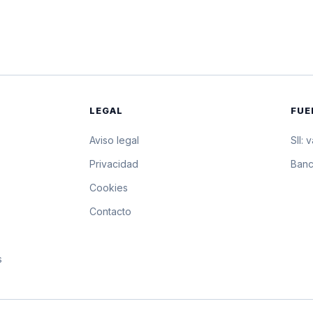
$18.414,01
184.140,1 pesos 
$18.415,86
184.158,6 pesos 
$18.417,70
184.177 pesos po
LEGAL
FUE
Aviso legal
SII: 
s
Privacidad
Banc
Cookies
Contacto
s