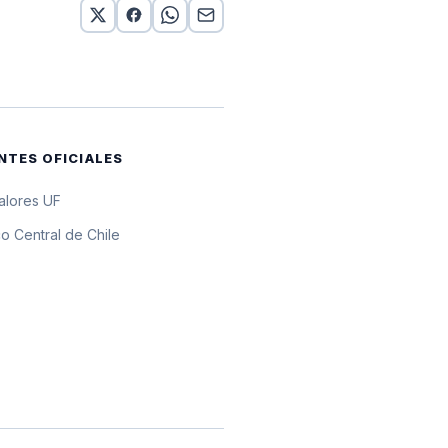
por 10 UF
por 10 UF
r 10 UF
NTES OFICIALES
valores UF
o Central de Chile