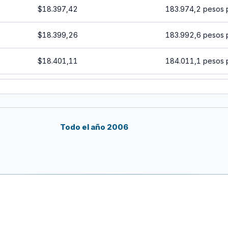
$18.397,42
183.974,2 pesos 
$18.399,26
183.992,6 pesos 
$18.401,11
184.011,1 pesos 
$18.402,95
184.029,5 pesos 
$18.404,79
184.047,9 pesos 
Todo el año 2006
$18.406,64
184.066,4 pesos 
$18.408,48
184.084,8 pesos 
$18.410,32
184.103,2 pesos 
$18.412,17
184.121,7 pesos 