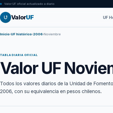
Valor UF oficial actualizado a diario
Valor
UF
UF H
Inicio
›
UF histórico
›
2006
›
Noviembre
TABLA DIARIA OFICIAL
Valor UF Novi
Todos los valores diarios de la Unidad de Foment
2006, con su equivalencia en pesos chilenos.