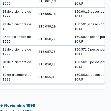
$15.061,13
1999
10 UF
24 de diciembre de
150.601,6 pesos por
$15.060,16
1999
10 UF
23 de diciembre de
150.591,9 pesos por
$15.059,19
1999
10 UF
22 de diciembre de
150.582,2 pesos por
$15.058,22
1999
10 UF
21 de diciembre de
150.572,5 pesos por
$15.057,25
1999
10 UF
20 de diciembre de
150.562,8 pesos por
$15.056,28
1999
10 UF
19 de diciembre de
150.553,1 pesos por
$15.055,31
1999
10 UF
18 de diciembre de
150.543,4 pesos por
$15.054,34
1999
10 UF
17 de diciembre de
150.533,7 pesos por
$15.053,37
1999
10 UF
← Noviembre 1999