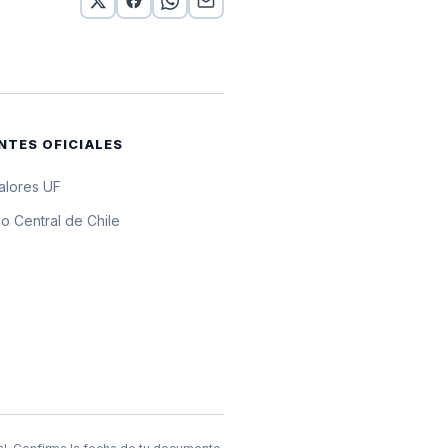
10 UF
 UF
10 UF
NTES OFICIALES
10 UF
valores UF
10 UF
o Central de Chile
10 UF
10 UF
10 UF
10 UF