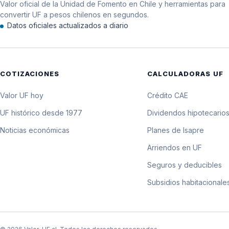
Valor oficial de la Unidad de Fomento en Chile y herramientas para
12 de marzo de 1996
convertir UF a pesos chilenos en segundos.
Datos oficiales actualizados a diario
11 de marzo de 1996
10 de marzo de 1996
COTIZACIONES
CALCULADORAS UF
9 de marzo de 1996
Valor UF hoy
Crédito CAE
8 de marzo de 1996
UF histórico desde 1977
Dividendos hipotecario
Noticias económicas
Planes de Isapre
7 de marzo de 1996
Arriendos en UF
6 de marzo de 1996
Seguros y deducibles
Subsidios habitacionale
5 de marzo de 1996
4 de marzo de 1996