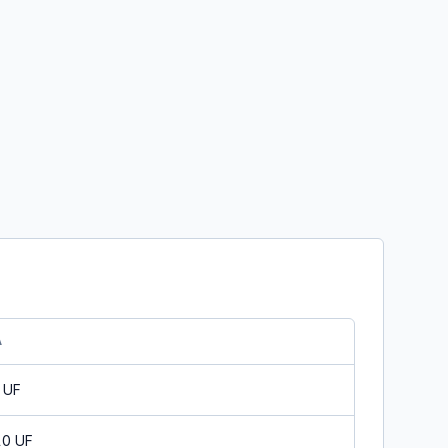
A
 UF
10 UF