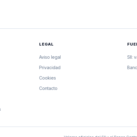
$12.567,52
125.675,2 pesos por 
$12.565,50
125.655 pesos por 10
$12.563,48
125.634,8 pesos por 
LEGAL
FUE
$12.561,46
125.614,6 pesos por 
Aviso legal
SII: 
$12.560,16
125.601,6 pesos por 
s
Privacidad
Banc
Cookies
$12.558,87
125.588,7 pesos por 
Contacto
$12.557,57
125.575,7 pesos por 
s
$12.556,27
125.562,7 pesos por 
$12.554,98
125.549,8 pesos por 