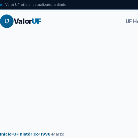
Valor UF oficial actualizado a diario
Valor
UF
UF H
Inicio
›
UF histórico
›
1996
›
Marzo