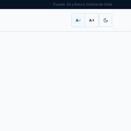
Fuente: SII y Banco Central de Chile
A−
A+