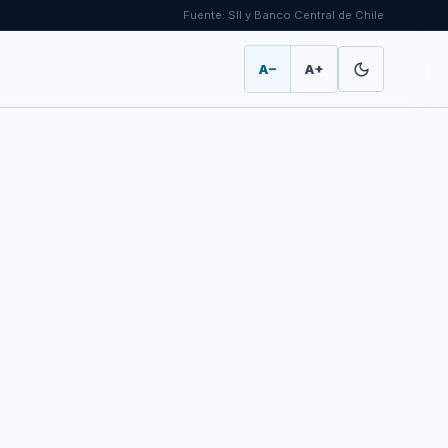
Fuente: SII y Banco Central de Chile
A−
A+