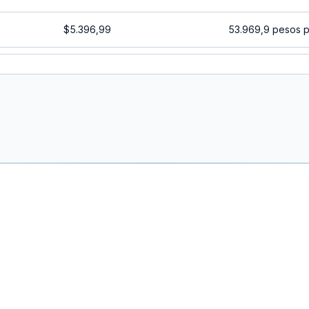
$5.396,99
53.969,9 pesos 
$5.394,05
53.940,5 pesos 
$5.391,12
53.911,2 pesos 
$5.388,19
53.881,9 pesos 
$5.385,26
53.852,6 pesos 
$5.382,33
53.823,3 pesos p
$5.379,41
53.794,1 pesos 
$5.376,48
53.764,8 pesos 