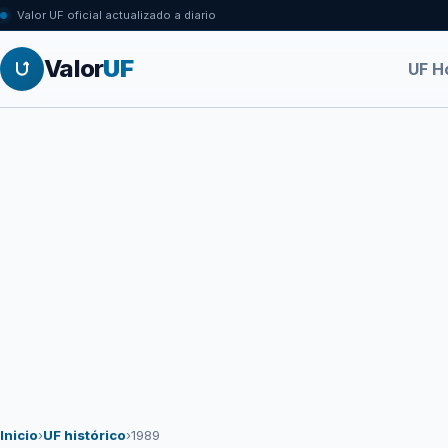
Valor UF oficial actualizado a diario
Valor
UF
UF H
Inicio
›
UF histórico
›
1989