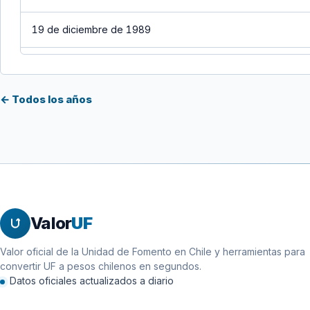
19 de diciembre de 1989
18 de diciembre de 1989
← Todos los años
17 de diciembre de 1989
16 de diciembre de 1989
15 de diciembre de 1989
14 de diciembre de 1989
Valor
UF
13 de diciembre de 1989
Valor oficial de la Unidad de Fomento en Chile y herramientas para
convertir UF a pesos chilenos en segundos.
12 de diciembre de 1989
Datos oficiales actualizados a diario