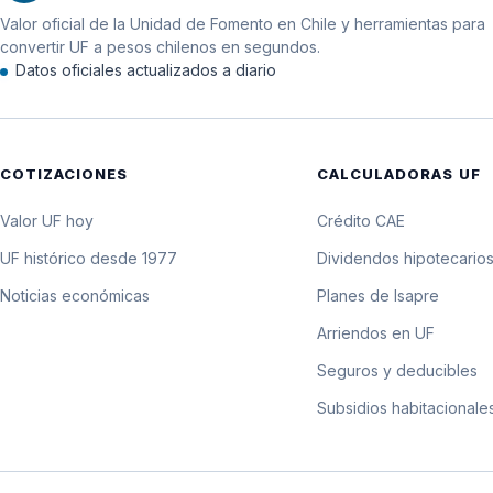
Valor oficial de la Unidad de Fomento en Chile y herramientas para
11 de noviembre de 1981
convertir UF a pesos chilenos en segundos.
Datos oficiales actualizados a diario
10 de noviembre de 1981
9 de noviembre de 1981
COTIZACIONES
CALCULADORAS UF
8 de noviembre de 1981
Valor UF hoy
Crédito CAE
7 de noviembre de 1981
UF histórico desde 1977
Dividendos hipotecario
Noticias económicas
Planes de Isapre
6 de noviembre de 1981
Arriendos en UF
5 de noviembre de 1981
Seguros y deducibles
Subsidios habitacionale
4 de noviembre de 1981
3 de noviembre de 1981