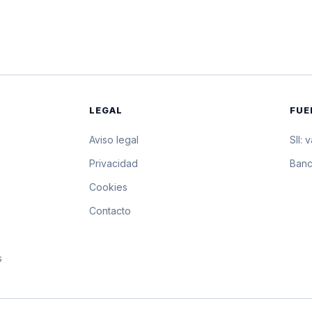
$1.227,07
12.270,7 pesos p
$1.226,94
12.269,4 pesos p
$1.226,82
12.268,2 pesos p
LEGAL
FUE
$1.226,47
12.264,7 pesos p
Aviso legal
SII: 
$1.226,11
12.261,1 pesos p
s
Privacidad
Banc
Cookies
$1.225,76
12.257,6 pesos p
Contacto
$1.225,41
12.254,1 pesos p
s
$1.225,05
12.250,5 pesos p
$1.224,70
12.247 pesos por