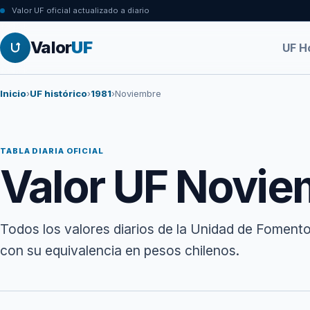
Valor UF oficial actualizado a diario
Valor
UF
UF H
Inicio
›
UF histórico
›
1981
›
Noviembre
TABLA DIARIA OFICIAL
Valor UF Novie
Todos los valores diarios de la Unidad de Foment
con su equivalencia en pesos chilenos.