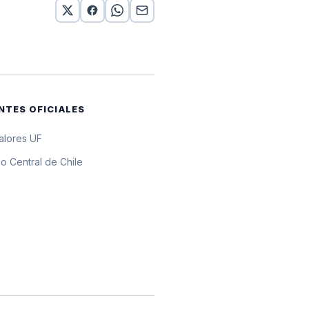
or 10 UF
or 10 UF
or 10 UF
NTES OFICIALES
or 10 UF
valores UF
or 10 UF
o Central de Chile
or 10 UF
or 10 UF
or 10 UF
 10 UF