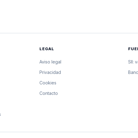
$1.238,14
12.381,4 pesos por 10 
$1.237,97
12.379,7 pesos por 10 
$1.237,81
12.378,1 pesos por 10 
LEGAL
FUE
$1.238,13
12.381,3 pesos por 10 
Aviso legal
SII: 
$1.238,45
12.384,5 pesos por 10 
s
Privacidad
Banc
Cookies
$1.238,77
12.387,7 pesos por 10 
Contacto
$1.239,09
12.390,9 pesos por 10 
s
$1.239,41
12.394,1 pesos por 10 
$1.239,73
12.397,3 pesos por 10 