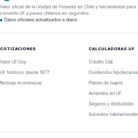
Valor oficial de la Unidad de Fomento en Chile y herramientas para
11 de abril de 1982
convertir UF a pesos chilenos en segundos.
Datos oficiales actualizados a diario
10 de abril de 1982
9 de abril de 1982
COTIZACIONES
CALCULADORAS UF
8 de abril de 1982
Valor UF hoy
Crédito CAE
7 de abril de 1982
UF histórico desde 1977
Dividendos hipotecario
Noticias económicas
Planes de Isapre
6 de abril de 1982
Arriendos en UF
5 de abril de 1982
Seguros y deducibles
Subsidios habitacionale
4 de abril de 1982
3 de abril de 1982