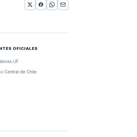
UF
UF
UF
NTES OFICIALES
UF
valores UF
UF
o Central de Chile
UF
UF
UF
UF