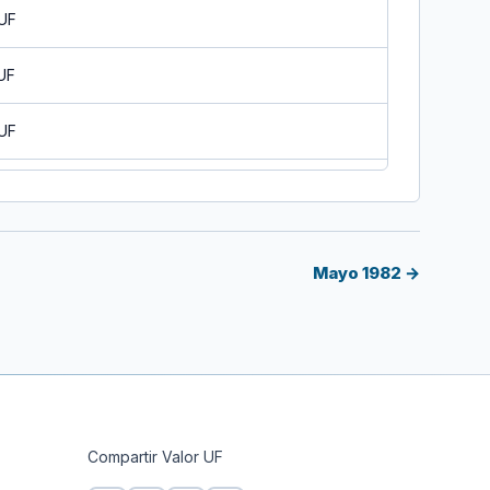
 UF
UF
 UF
UF
UF
Mayo 1982 →
F
UF
UF
Compartir Valor UF