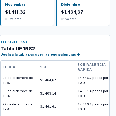
Noviembre
Diciembre
$1.411,32
$1.464,67
30 valores
31 valores
365 REGISTROS
Tabla UF 1982
Desliza la tabla para ver las equivalencias →
EQUIVALENCIA
FECHA
1 UF
RÁPIDA
31 de diciembre de
14.646,7 pesos por
$1.464,67
1982
10 UF
30 de diciembre de
14.631,4 pesos por
$1.463,14
1982
10 UF
29 de diciembre de
14.616,1 pesos por
$1.461,61
1982
10 UF