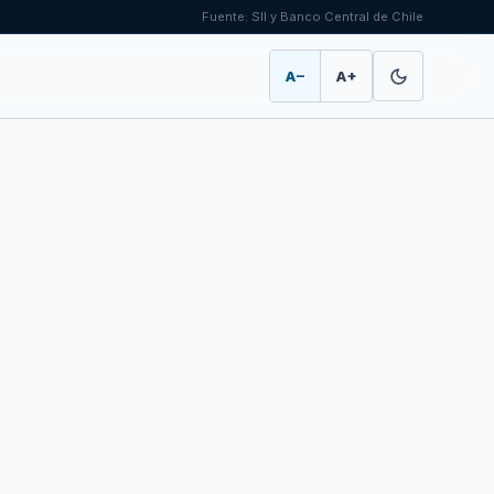
Fuente: SII y Banco Central de Chile
A−
A+