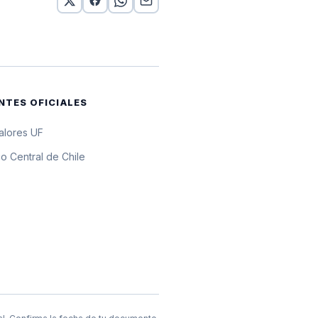
10 UF
10 UF
10 UF
NTES OFICIALES
10 UF
valores UF
10 UF
o Central de Chile
10 UF
10 UF
10 UF
 UF