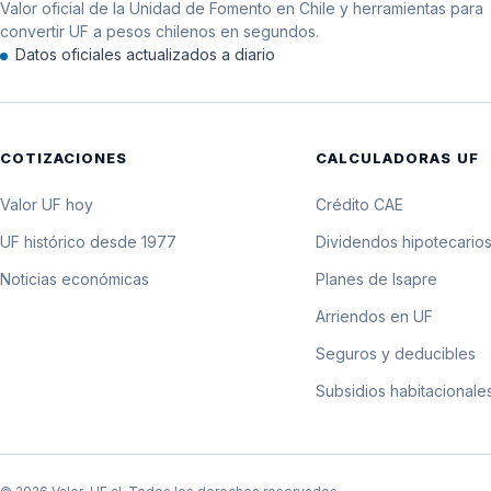
Valor oficial de la Unidad de Fomento en Chile y herramientas para
12 de agosto de 1981
convertir UF a pesos chilenos en segundos.
Datos oficiales actualizados a diario
11 de agosto de 1981
10 de agosto de 1981
COTIZACIONES
CALCULADORAS UF
9 de agosto de 1981
Valor UF hoy
Crédito CAE
8 de agosto de 1981
UF histórico desde 1977
Dividendos hipotecario
Noticias económicas
Planes de Isapre
7 de agosto de 1981
Arriendos en UF
6 de agosto de 1981
Seguros y deducibles
Subsidios habitacionale
5 de agosto de 1981
4 de agosto de 1981