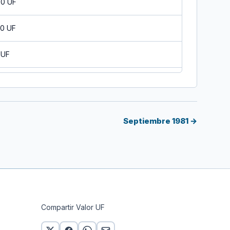
10 UF
10 UF
 UF
10 UF
10 UF
Septiembre 1981 →
 UF
10 UF
10 UF
Compartir Valor UF
10 UF