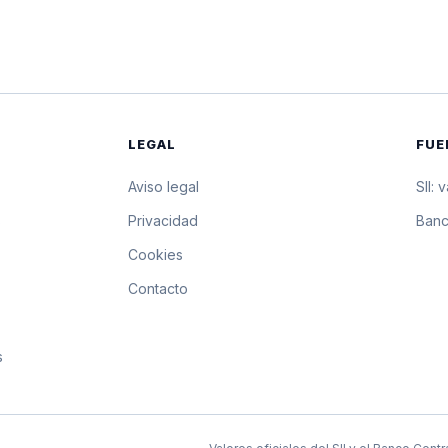
$1.194,98
11.949,8 pesos por 
$1.194,75
11.947,5 pesos por 
$1.194,52
11.945,2 pesos por 
LEGAL
FUE
$1.194,29
11.942,9 pesos por 
Aviso legal
SII: 
$1.194,25
11.942,5 pesos por 
s
Privacidad
Banc
Cookies
$1.194,22
11.942,2 pesos por 
Contacto
$1.194,18
11.941,8 pesos por 
s
$1.194,14
11.941,4 pesos por 
$1.194,10
11.941 pesos por 10