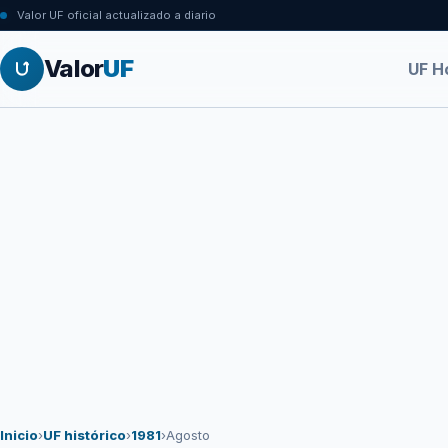
Valor UF oficial actualizado a diario
Valor
UF
UF H
Inicio
›
UF histórico
›
1981
›
Agosto