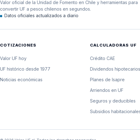
Valor oficial de la Unidad de Fomento en Chile y herramientas para
12 de diciembre de 1980
convertir UF a pesos chilenos en segundos.
Datos oficiales actualizados a diario
11 de diciembre de 1980
10 de diciembre de 1980
COTIZACIONES
CALCULADORAS UF
9 de diciembre de 1980
Valor UF hoy
Crédito CAE
8 de diciembre de 1980
UF histórico desde 1977
Dividendos hipotecario
Noticias económicas
Planes de Isapre
7 de diciembre de 1980
Arriendos en UF
6 de diciembre de 1980
Seguros y deducibles
Subsidios habitacionale
5 de diciembre de 1980
4 de diciembre de 1980