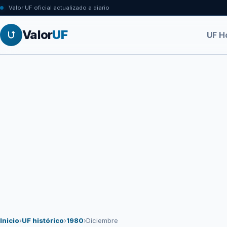
Valor UF oficial actualizado a diario
Valor
UF
UF H
Inicio
›
UF histórico
›
1980
›
Diciembre