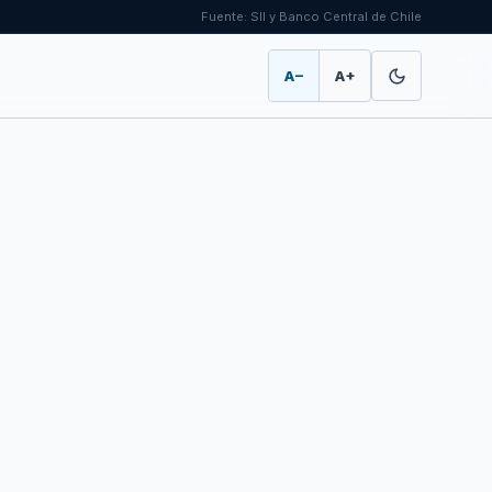
Fuente: SII y Banco Central de Chile
A−
A+