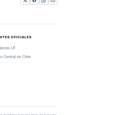
or 10 UF
or 10 UF
or 10 UF
NTES OFICIALES
or 10 UF
valores UF
or 10 UF
o Central de Chile
or 10 UF
 10 UF
or 10 UF
or 10 UF