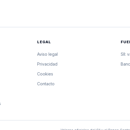
$1.086,39
10.863,9 pesos p
$1.085,49
10.854,9 pesos p
$1.084,59
10.845,9 pesos p
LEGAL
FUE
$1.083,69
10.836,9 pesos p
Aviso legal
SII: 
$1.082,66
10.826,6 pesos p
s
Privacidad
Banc
Cookies
$1.081,63
10.816,3 pesos p
Contacto
$1.080,60
10.806 pesos por
s
$1.079,57
10.795,7 pesos p
$1.078,54
10.785,4 pesos p