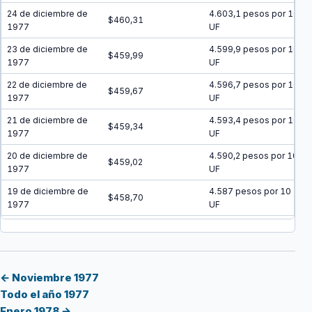
24 de diciembre de
4.603,1 pesos por 10
$460,31
1977
UF
23 de diciembre de
4.599,9 pesos por 10
$459,99
1977
UF
22 de diciembre de
4.596,7 pesos por 10
$459,67
1977
UF
21 de diciembre de
4.593,4 pesos por 10
$459,34
1977
UF
20 de diciembre de
4.590,2 pesos por 10
$459,02
1977
UF
19 de diciembre de
4.587 pesos por 10
$458,70
1977
UF
18 de diciembre de
4.583,8 pesos por 10
$458,38
1977
UF
17 de diciembre de
4.580,6 pesos por 10
$458,06
1977
UF
← Noviembre 1977
Todo el año 1977
16 de diciembre de
4.577,3 pesos por 10
$457,73
Enero 1978 →
1977
UF