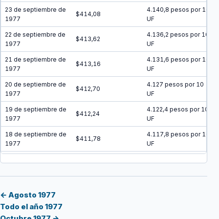
23 de septiembre de
4.140,8 pesos por 10
$414,08
1977
UF
22 de septiembre de
4.136,2 pesos por 10
$413,62
1977
UF
21 de septiembre de
4.131,6 pesos por 10
$413,16
1977
UF
20 de septiembre de
4.127 pesos por 10
$412,70
1977
UF
19 de septiembre de
4.122,4 pesos por 10
$412,24
1977
UF
18 de septiembre de
4.117,8 pesos por 10
$411,78
1977
UF
17 de septiembre de
4.113,2 pesos por 10
$411,32
1977
UF
16 de septiembre de
4.108,6 pesos por 10
$410,86
1977
UF
← Agosto 1977
Todo el año 1977
15 de septiembre de
4.104,1 pesos por 10
$410,41
Octubre 1977 →
1977
UF