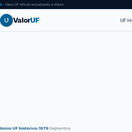
Valor UF oficial actualizado a diario
Valor
UF
UF H
Inicio
›
UF histórico
›
1979
›
Septiembre