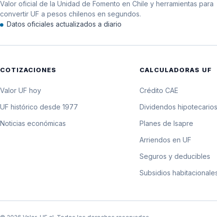
Valor oficial de la Unidad de Fomento en Chile y herramientas para
11 de septiembre de 1979
convertir UF a pesos chilenos en segundos.
Datos oficiales actualizados a diario
10 de septiembre de 1979
9 de septiembre de 1979
COTIZACIONES
CALCULADORAS UF
8 de septiembre de 1979
Valor UF hoy
Crédito CAE
7 de septiembre de 1979
UF histórico desde 1977
Dividendos hipotecario
Noticias económicas
Planes de Isapre
6 de septiembre de 1979
Arriendos en UF
5 de septiembre de 1979
Seguros y deducibles
Subsidios habitacionale
4 de septiembre de 1979
3 de septiembre de 1979