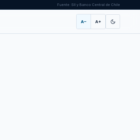
Fuente: SII y Banco Central de Chile
A−
A+