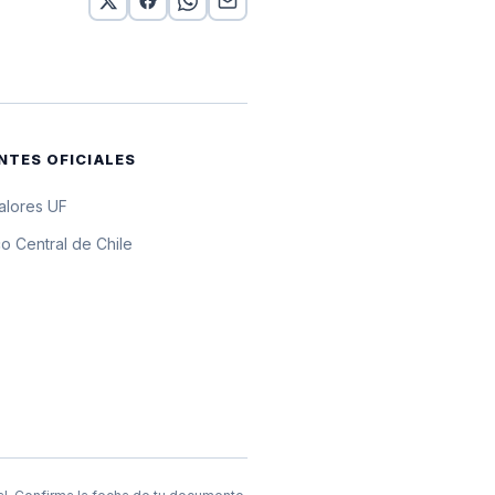
or 10 UF
or 10 UF
or 10 UF
NTES OFICIALES
or 10 UF
valores UF
or 10 UF
o Central de Chile
or 10 UF
or 10 UF
or 10 UF
or 10 UF