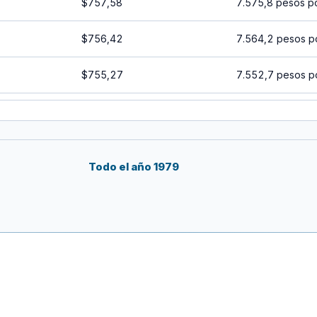
$757,58
7.575,8 pesos p
$756,42
7.564,2 pesos p
$755,27
7.552,7 pesos p
$754,11
7.541,1 pesos p
$752,96
7.529,6 pesos p
Todo el año 1979
$751,80
7.518 pesos por
$750,65
7.506,5 pesos p
$749,51
7.495,1 pesos p
$748,36
7.483,6 pesos p