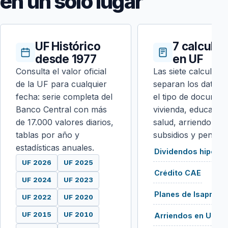
en un solo lugar
UF Histórico
7 calcula
desde 1977
en UF
Consulta el valor oficial
Las siete calculado
de la UF para cualquier
separan los datos 
fecha: serie completa del
el tipo de documen
Banco Central con más
vivienda, educación
de 17.000 valores diarios,
salud, arriendo, se
tablas por año y
subsidios y pension
estadísticas anuales.
Dividendos hipotec
UF 2026
UF 2025
Crédito CAE
UF 2024
UF 2023
Planes de Isapre
UF 2022
UF 2020
UF 2015
UF 2010
Arriendos en UF