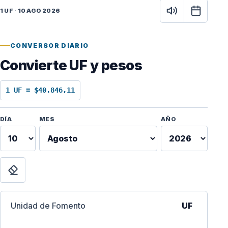
1 UF · 10 AGO 2026
CONVERSOR DIARIO
Convierte UF y pesos
1 UF = $40.846,11
Fecha para calcular
DÍA
MES
AÑO
vigente
de
sto
Limpiar
26
Unidad de Fomento
UF