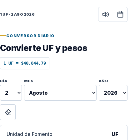
1 UF · 2 AGO 2026
CONVERSOR DIARIO
Convierte UF y pesos
1 UF = $40.844,79
Fecha para calcular
DÍA
MES
AÑO
vigente
e
sto
Limpiar
26
Unidad de Fomento
UF