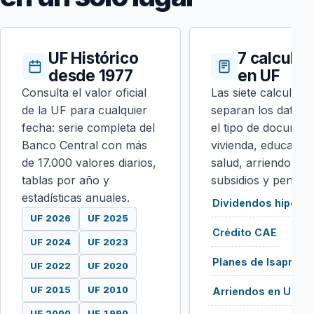
UF Histórico
7 calcula
desde 1977
en UF
Consulta el valor oficial
Las siete calculado
de la UF para cualquier
separan los datos 
fecha: serie completa del
el tipo de documen
Banco Central con más
vivienda, educación
de 17.000 valores diarios,
salud, arriendo, se
tablas por año y
subsidios y pension
estadísticas anuales.
Dividendos hipotec
UF 2026
UF 2025
Crédito CAE
UF 2024
UF 2023
Planes de Isapre
UF 2022
UF 2020
UF 2015
UF 2010
Arriendos en UF
UF 2000
UF 1990