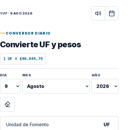
1 UF · 9 AGO 2026
CONVERSOR DIARIO
Convierte UF y pesos
1 UF = $40.844,79
Fecha para calcular
DÍA
MES
AÑO
vigente
e
sto
Limpiar
26
Unidad de Fomento
UF