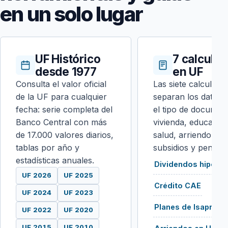
en un solo lugar
UF Histórico
7 calcula
desde 1977
en UF
Consulta el valor oficial
Las siete calculado
de la UF para cualquier
separan los datos 
fecha: serie completa del
el tipo de documen
Banco Central con más
vivienda, educación
de 17.000 valores diarios,
salud, arriendo, se
tablas por año y
subsidios y pension
estadísticas anuales.
Dividendos hipotec
UF 2026
UF 2025
Crédito CAE
UF 2024
UF 2023
Planes de Isapre
UF 2022
UF 2020
UF 2015
UF 2010