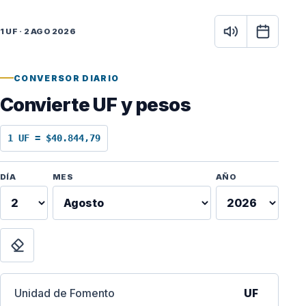
1 UF · 2 AGO 2026
CONVERSOR DIARIO
Convierte UF y pesos
1 UF = $40.844,79
Fecha para calcular
DÍA
MES
AÑO
vigente
e
sto
Limpiar
26
Unidad de Fomento
UF