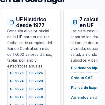
UF Histórico
7 calcula
desde 1977
en UF
Consulta el valor oficial
Las siete calculado
de la UF para cualquier
separan los datos 
fecha: serie completa del
el tipo de documen
Banco Central con más
vivienda, educación
de 17.000 valores diarios,
salud, arriendo, se
tablas por año y
subsidios y pension
estadísticas anuales.
Dividendos hipotec
UF 2026
UF 2025
Crédito CAE
UF 2024
UF 2023
Planes de Isapre
UF 2022
UF 2020
UF 2015
UF 2010
Arriendos en UF
UF 2000
UF 1990