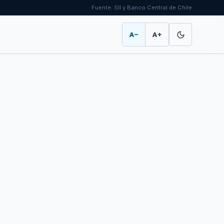
Fuente: SII y Banco Central de Chile
A−
A+