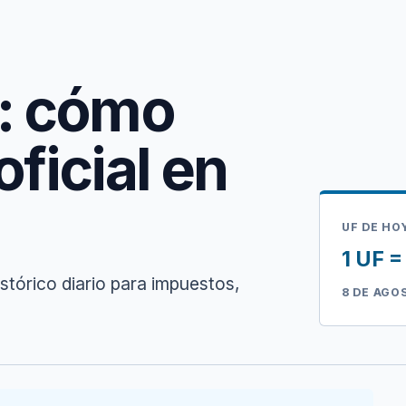
y: cómo
oficial en
UF DE HO
1 UF 
histórico diario para impuestos,
8 DE AGO