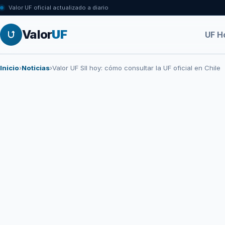
Valor UF oficial actualizado a diario
Valor
UF
UF H
Inicio
›
Noticias
›
Valor UF SII hoy: cómo consultar la UF oficial en Chile