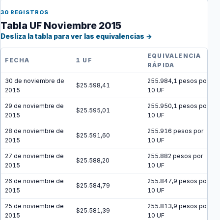
30 REGISTROS
Tabla UF Noviembre 2015
Desliza la tabla para ver las equivalencias →
EQUIVALENCIA
FECHA
1 UF
RÁPIDA
30 de noviembre de
255.984,1 pesos por
$25.598,41
2015
10 UF
29 de noviembre de
255.950,1 pesos por
$25.595,01
2015
10 UF
28 de noviembre de
255.916 pesos por
$25.591,60
2015
10 UF
27 de noviembre de
255.882 pesos por
$25.588,20
2015
10 UF
26 de noviembre de
255.847,9 pesos por
$25.584,79
2015
10 UF
25 de noviembre de
255.813,9 pesos por
$25.581,39
2015
10 UF