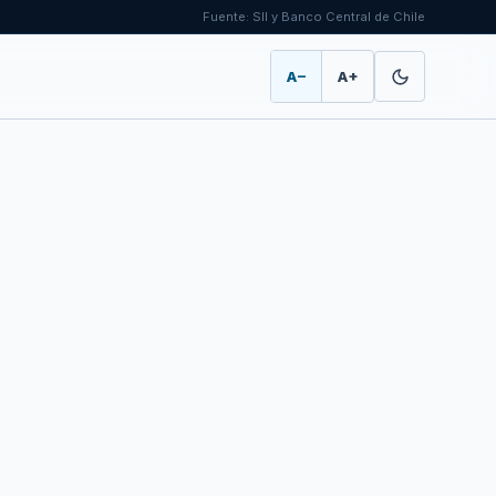
Fuente: SII y Banco Central de Chile
A−
A+