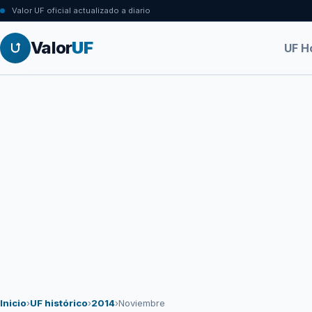
Valor UF oficial actualizado a diario
Valor
UF
UF H
Inicio
›
UF histórico
›
2014
›
Noviembre