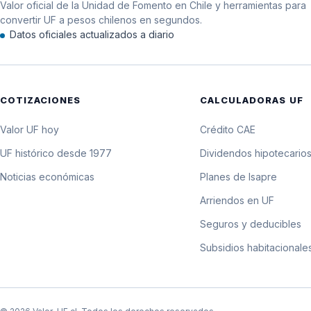
Valor oficial de la Unidad de Fomento en Chile y herramientas para
11 de noviembre de 2014
convertir UF a pesos chilenos en segundos.
Datos oficiales actualizados a diario
10 de noviembre de 2014
9 de noviembre de 2014
COTIZACIONES
CALCULADORAS UF
8 de noviembre de 2014
Valor UF hoy
Crédito CAE
7 de noviembre de 2014
UF histórico desde 1977
Dividendos hipotecario
Noticias económicas
Planes de Isapre
6 de noviembre de 2014
Arriendos en UF
5 de noviembre de 2014
Seguros y deducibles
Subsidios habitacionale
4 de noviembre de 2014
3 de noviembre de 2014