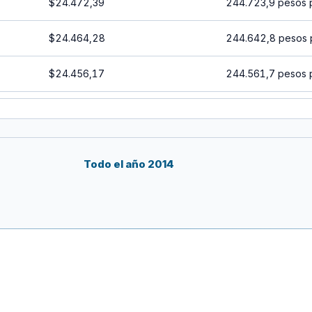
$24.472,39
244.723,9 pesos 
$24.464,28
244.642,8 pesos 
$24.456,17
244.561,7 pesos 
$24.448,06
244.480,6 pesos 
$24.439,95
244.399,5 pesos 
Todo el año 2014
$24.431,84
244.318,4 pesos 
$24.423,74
244.237,4 pesos 
$24.415,64
244.156,4 pesos 
$24.407,54
244.075,4 pesos 