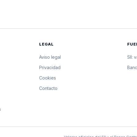
$24.399,45
243.994,5 pesos 
$24.391,36
243.913,6 pesos 
$24.383,27
243.832,7 pesos 
LEGAL
FUE
$24.377,00
243.770 pesos po
Aviso legal
SII: 
$24.370,74
243.707,4 pesos 
s
Privacidad
Banc
Cookies
$24.364,47
243.644,7 pesos 
Contacto
$24.358,21
243.582,1 pesos 
s
$24.351,95
243.519,5 pesos 
$24.345,69
243.456,9 pesos 