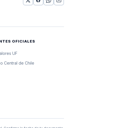
por 10 UF
por 10 UF
por 10 UF
NTES OFICIALES
r 10 UF
valores UF
por 10 UF
o Central de Chile
por 10 UF
por 10 UF
por 10 UF
por 10 UF