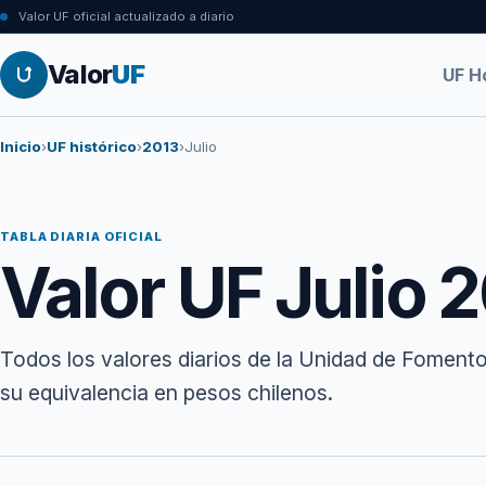
Valor UF oficial actualizado a diario
Valor
UF
UF H
Inicio
›
UF histórico
›
2013
›
Julio
TABLA DIARIA OFICIAL
Valor UF Julio 
Todos los valores diarios de la Unidad de Fomento
su equivalencia en pesos chilenos.