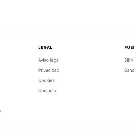
$22.861,49
228.614,9 pesos por 10
$22.857,08
228.570,8 pesos por 10
$22.852,67
228.526,7 pesos por 10
LEGAL
FUE
Aviso legal
SII: 
s
Privacidad
Banc
Cookies
Contacto
s