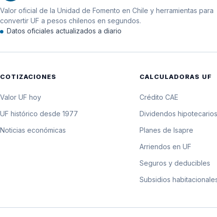
Valor oficial de la Unidad de Fomento en Chile y herramientas para
11 de julio de 2013
convertir UF a pesos chilenos en segundos.
Datos oficiales actualizados a diario
10 de julio de 2013
9 de julio de 2013
COTIZACIONES
CALCULADORAS UF
Valor UF hoy
Crédito CAE
UF histórico desde 1977
Dividendos hipotecario
Noticias económicas
Planes de Isapre
Arriendos en UF
Seguros y deducibles
Subsidios habitacionale