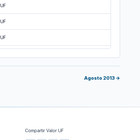
 UF
 UF
 UF
 UF
 UF
Agosto 2013 →
 UF
 UF
 UF
Compartir Valor UF
F