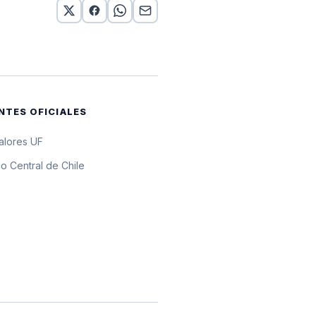
 UF
 UF
 UF
NTES OFICIALES
valores UF
o Central de Chile