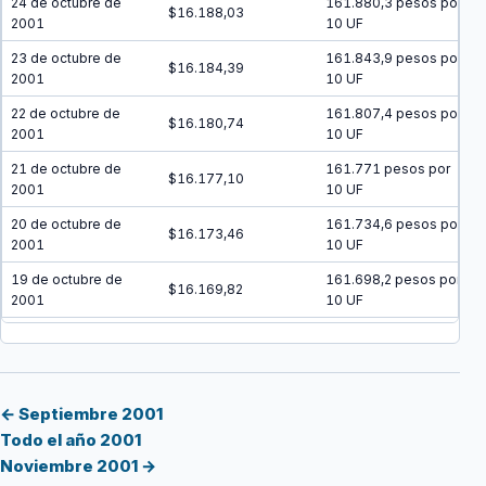
24 de octubre de
161.880,3 pesos por
$16.188,03
2001
10 UF
23 de octubre de
161.843,9 pesos por
$16.184,39
2001
10 UF
22 de octubre de
161.807,4 pesos por
$16.180,74
2001
10 UF
21 de octubre de
161.771 pesos por
$16.177,10
2001
10 UF
20 de octubre de
161.734,6 pesos por
$16.173,46
2001
10 UF
19 de octubre de
161.698,2 pesos por
$16.169,82
2001
10 UF
18 de octubre de
161.661,9 pesos por
$16.166,19
2001
10 UF
17 de octubre de
161.625,5 pesos por
$16.162,55
2001
10 UF
← Septiembre 2001
Todo el año 2001
16 de octubre de
161.589,1 pesos por
$16.158,91
Noviembre 2001 →
2001
10 UF