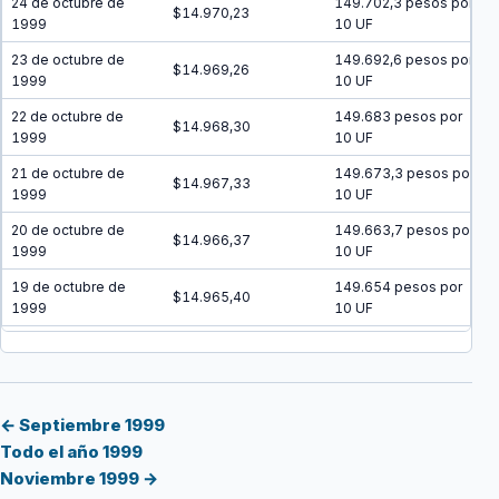
24 de octubre de
149.702,3 pesos por
$14.970,23
1999
10 UF
23 de octubre de
149.692,6 pesos por
$14.969,26
1999
10 UF
22 de octubre de
149.683 pesos por
$14.968,30
1999
10 UF
21 de octubre de
149.673,3 pesos por
$14.967,33
1999
10 UF
20 de octubre de
149.663,7 pesos por
$14.966,37
1999
10 UF
19 de octubre de
149.654 pesos por
$14.965,40
1999
10 UF
18 de octubre de
149.644,4 pesos por
$14.964,44
1999
10 UF
17 de octubre de
149.634,7 pesos por
$14.963,47
1999
10 UF
← Septiembre 1999
Todo el año 1999
16 de octubre de
149.625,1 pesos por
$14.962,51
Noviembre 1999 →
1999
10 UF