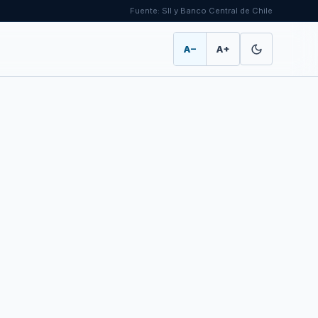
Fuente: SII y Banco Central de Chile
A−
A+