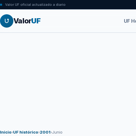
Valor UF oficial actualizado a diario
Valor
UF
UF H
Inicio
›
UF histórico
›
2001
›
Junio