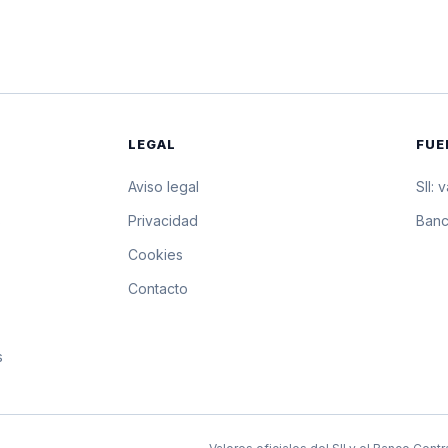
$15.961,92
159.619,2 pesos por 1
$15.959,79
159.597,9 pesos por 1
$15.957,67
159.576,7 pesos por 1
LEGAL
FUE
$15.955,10
159.551 pesos por 10 
Aviso legal
SII: 
$15.952,54
159.525,4 pesos por 1
s
Privacidad
Banc
Cookies
$15.949,97
159.499,7 pesos por 1
Contacto
$15.947,41
159.474,1 pesos por 1
s
$15.944,84
159.448,4 pesos por 1
$15.942,27
159.422,7 pesos por 1