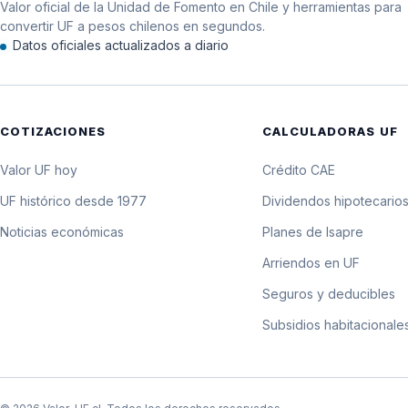
Valor oficial de la Unidad de Fomento en Chile y herramientas para
11 de junio de 2001
convertir UF a pesos chilenos en segundos.
Datos oficiales actualizados a diario
10 de junio de 2001
9 de junio de 2001
COTIZACIONES
CALCULADORAS UF
8 de junio de 2001
Valor UF hoy
Crédito CAE
7 de junio de 2001
UF histórico desde 1977
Dividendos hipotecario
Noticias económicas
Planes de Isapre
6 de junio de 2001
Arriendos en UF
5 de junio de 2001
Seguros y deducibles
Subsidios habitacionale
4 de junio de 2001
3 de junio de 2001