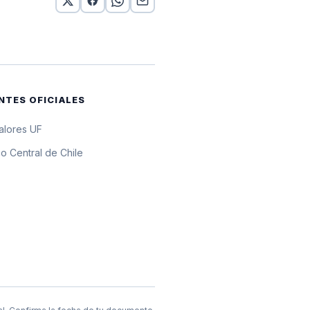
0 UF
0 UF
0 UF
NTES OFICIALES
UF
valores UF
0 UF
o Central de Chile
0 UF
0 UF
0 UF
0 UF