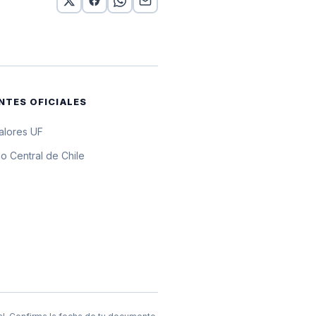
0 UF
 10 UF
 10 UF
NTES OFICIALES
 10 UF
valores UF
 10 UF
o Central de Chile
 10 UF