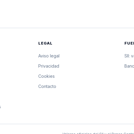
$14.763,10
147.631 pesos por 1
$14.760,72
147.607,2 pesos por
$14.755,97
147.559,7 pesos por
LEGAL
FUE
$14.751,23
147.512,3 pesos por
Aviso legal
SII: 
$14.746,48
147.464,8 pesos por
s
Privacidad
Banc
Cookies
$14.744,11
147.441,1 pesos por
Contacto
s