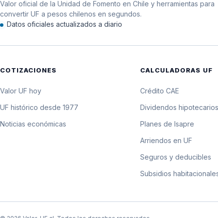
Valor oficial de la Unidad de Fomento en Chile y herramientas para
9 de febrero de 1999
convertir UF a pesos chilenos en segundos.
Datos oficiales actualizados a diario
8 de febrero de 1999
6 de febrero de 1999
COTIZACIONES
CALCULADORAS UF
4 de febrero de 1999
Valor UF hoy
Crédito CAE
2 de febrero de 1999
UF histórico desde 1977
Dividendos hipotecario
Noticias económicas
Planes de Isapre
1 de febrero de 1999
Arriendos en UF
Seguros y deducibles
Subsidios habitacionale