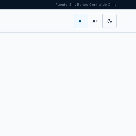
Fuente: SII y Banco Central de Chile
A−
A+