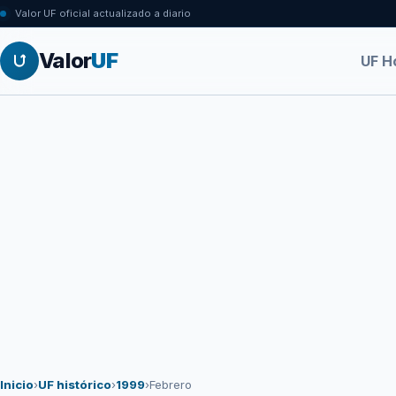
Valor UF oficial actualizado a diario
Valor
UF
UF H
Inicio
›
UF histórico
›
1999
›
Febrero