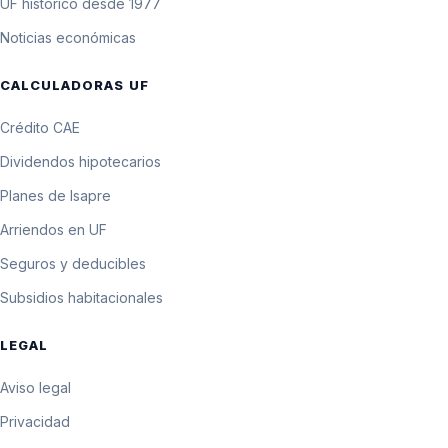
UF histórico desde 1977
142.015,5 pesos por
5 de abril de 1998
$14.201,55
Noticias económicas
10 UF
142.020,1 pesos por
CALCULADORAS UF
4 de abril de 1998
$14.202,01
10 UF
Crédito CAE
142.024,7 pesos por
3 de abril de 1998
$14.202,47
10 UF
Dividendos hipotecarios
142.029,2 pesos por
2 de abril de 1998
$14.202,92
Planes de Isapre
10 UF
Arriendos en UF
142.033,8 pesos por
1 de abril de 1998
$14.203,38
10 UF
Seguros y deducibles
Subsidios habitacionales
LEGAL
Aviso legal
Privacidad