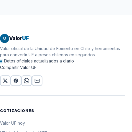
142.091,7 pesos por
14 de abril de 1998
$14.209,17
10 UF
142.072,8 pesos por
13 de abril de 1998
$14.207,28
10 UF
142.053,9 pesos por
12 de abril de 1998
$14.205,39
Valor
UF
10 UF
Valor oficial de la Unidad de Fomento en Chile y herramientas
142.035 pesos por
11 de abril de 1998
$14.203,50
para convertir UF a pesos chilenos en segundos.
10 UF
Datos oficiales actualizados a diario
142.016,1 pesos por
10 de abril de 1998
$14.201,61
Compartir Valor UF
10 UF
141.997,2 pesos por
9 de abril de 1998
$14.199,72
10 UF
142.001,7 pesos por
8 de abril de 1998
$14.200,17
10 UF
142.006,3 pesos por
COTIZACIONES
7 de abril de 1998
$14.200,63
10 UF
Valor UF hoy
142.010,9 pesos por
6 de abril de 1998
$14.201,09
10 UF