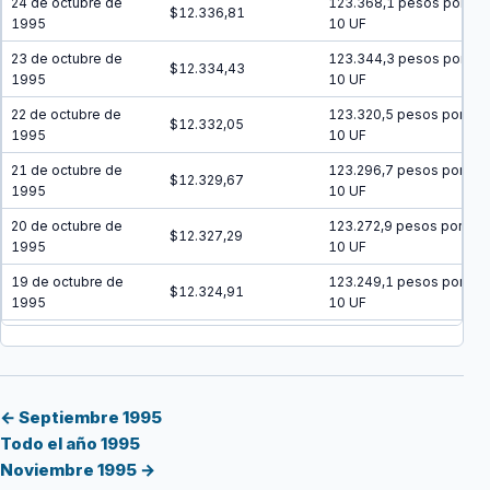
24 de octubre de
123.368,1 pesos por
$12.336,81
1995
10 UF
23 de octubre de
123.344,3 pesos por
$12.334,43
1995
10 UF
22 de octubre de
123.320,5 pesos por
$12.332,05
1995
10 UF
21 de octubre de
123.296,7 pesos por
$12.329,67
1995
10 UF
20 de octubre de
123.272,9 pesos por
$12.327,29
1995
10 UF
19 de octubre de
123.249,1 pesos por
$12.324,91
1995
10 UF
18 de octubre de
123.225,3 pesos por
$12.322,53
1995
10 UF
17 de octubre de
123.201,5 pesos por
$12.320,15
1995
10 UF
← Septiembre 1995
Todo el año 1995
16 de octubre de
123.177,8 pesos por
$12.317,78
Noviembre 1995 →
1995
10 UF