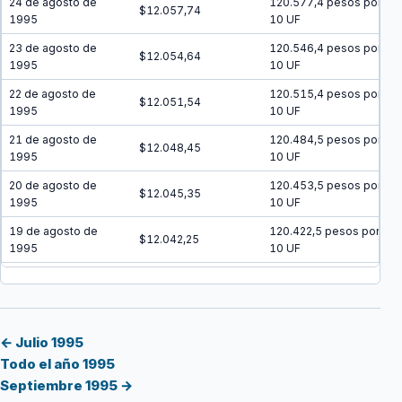
24 de agosto de
120.577,4 pesos por
$12.057,74
1995
10 UF
23 de agosto de
120.546,4 pesos por
$12.054,64
1995
10 UF
22 de agosto de
120.515,4 pesos por
$12.051,54
1995
10 UF
21 de agosto de
120.484,5 pesos por
$12.048,45
1995
10 UF
20 de agosto de
120.453,5 pesos por
$12.045,35
1995
10 UF
19 de agosto de
120.422,5 pesos por
$12.042,25
1995
10 UF
18 de agosto de
120.391,6 pesos por
$12.039,16
1995
10 UF
17 de agosto de
120.360,6 pesos por
$12.036,06
1995
10 UF
← Julio 1995
Todo el año 1995
16 de agosto de
120.329,7 pesos por
$12.032,97
Septiembre 1995 →
1995
10 UF