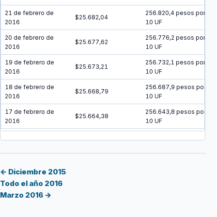
21 de febrero de
256.820,4 pesos por
$25.682,04
2016
10 UF
20 de febrero de
256.776,2 pesos por
$25.677,62
2016
10 UF
19 de febrero de
256.732,1 pesos por
$25.673,21
2016
10 UF
18 de febrero de
256.687,9 pesos por
$25.668,79
2016
10 UF
17 de febrero de
256.643,8 pesos por
$25.664,38
2016
10 UF
16 de febrero de
256.599,6 pesos por
$25.659,96
2016
10 UF
15 de febrero de
256.555,5 pesos por
$25.655,55
2016
10 UF
← Diciembre 2015
Todo el año 2016
14 de febrero de
256.511,4 pesos por
$25.651,14
Marzo 2016 →
2016
10 UF
13 de febrero de
256.467,3 pesos por
$25.646,73