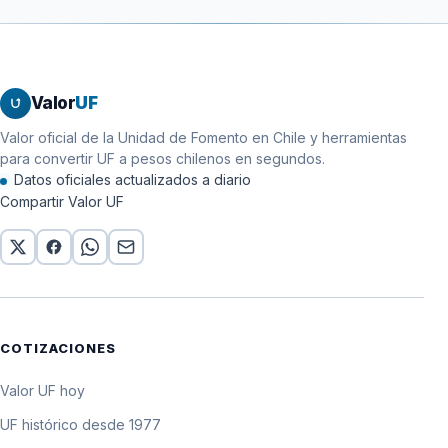
2016
10 UF
12 de febrero de
256.423,2 pesos por
$25.642,32
2016
10 UF
11 de febrero de
256.379,1 pesos por
$25.637,91
Valor
UF
2016
10 UF
Valor oficial de la Unidad de Fomento en Chile y herramientas
10 de febrero de
256.335 pesos por
$25.633,50
para convertir UF a pesos chilenos en segundos.
2016
10 UF
Datos oficiales actualizados a diario
Compartir Valor UF
COTIZACIONES
Valor UF hoy
UF histórico desde 1977