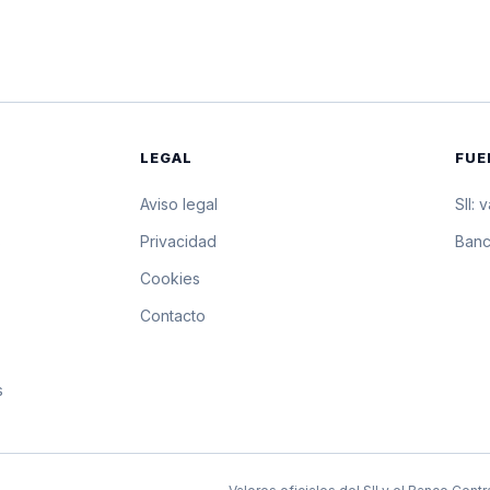
$14.566,25
145.662,5 pesos 
$14.562,38
145.623,8 pesos 
$14.558,51
145.585,1 pesos 
LEGAL
FUE
$14.556,17
145.561,7 pesos 
Aviso legal
SII: 
$14.553,83
145.538,3 pesos 
s
Privacidad
Banc
Cookies
$14.551,49
145.514,9 pesos 
Contacto
$14.549,14
145.491,4 pesos 
s
$14.546,80
145.468 pesos po
$14.544,46
145.444,6 pesos 