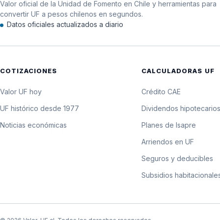
Valor oficial de la Unidad de Fomento en Chile y herramientas para
11 de noviembre de 1998
convertir UF a pesos chilenos en segundos.
Datos oficiales actualizados a diario
10 de noviembre de 1998
9 de noviembre de 1998
COTIZACIONES
CALCULADORAS UF
8 de noviembre de 1998
Valor UF hoy
Crédito CAE
7 de noviembre de 1998
UF histórico desde 1977
Dividendos hipotecario
Noticias económicas
Planes de Isapre
6 de noviembre de 1998
Arriendos en UF
5 de noviembre de 1998
Seguros y deducibles
Subsidios habitacionale
4 de noviembre de 1998
3 de noviembre de 1998