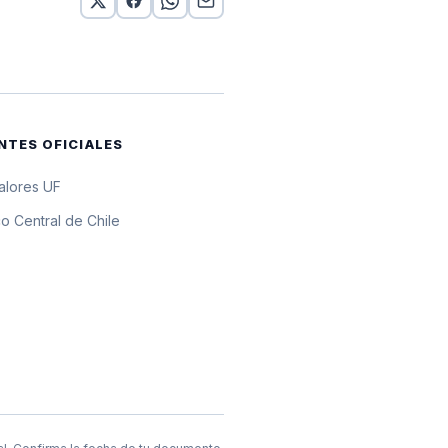
por 10 UF
por 10 UF
por 10 UF
NTES OFICIALES
por 10 UF
valores UF
por 10 UF
o Central de Chile
por 10 UF
por 10 UF
r 10 UF
por 10 UF