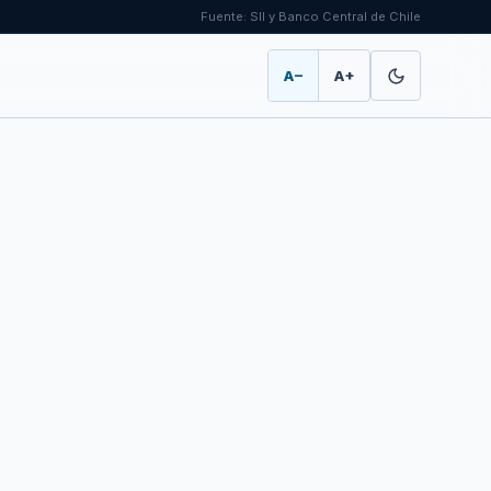
Fuente: SII y Banco Central de Chile
A−
A+