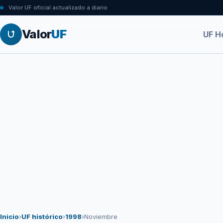
Valor UF oficial actualizado a diario
Valor
UF
UF H
Inicio
›
UF histórico
›
1998
›
Noviembre