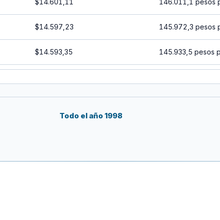
$14.601,11
146.011,1 pesos 
$14.597,23
145.972,3 pesos 
$14.593,35
145.933,5 pesos 
$14.589,48
145.894,8 pesos 
$14.585,60
145.856 pesos po
Todo el año 1998
$14.581,73
145.817,3 pesos 
$14.577,86
145.778,6 pesos 
$14.573,99
145.739,9 pesos 
$14.570,12
145.701,2 pesos 