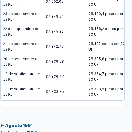
$7.852,06
1991
10 UF
23 de septiembre de
78.489,4 pesos por
$7.848,94
1991
10 UF
22 de septiembre de
78.458,2 pesos por
$7.845,82
1991
10 UF
21 de septiembre de
78.427 pesos por 10
$7.842,70
1991
UF
20 de septiembre de
78.395,8 pesos por
$7.839,58
1991
10 UF
19 de septiembre de
78.364,7 pesos por
$7.836,47
1991
10 UF
18 de septiembre de
78.333,5 pesos por
$7.833,35
1991
10 UF
17 de septiembre de
78.302,4 pesos por
$7.830,24
1991
10 UF
16 de septiembre de
78.271,3 pesos por
$7.827,13
1991
10 UF
← Agosto 1991