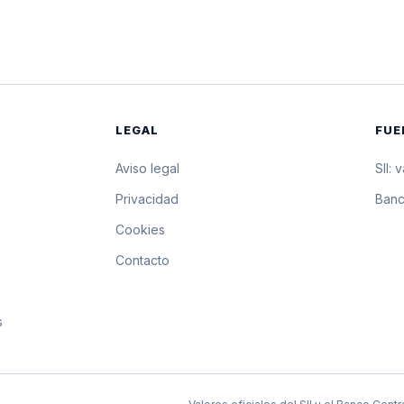
$5.739,16
57.391,6 pesos por 10 
$5.734,62
57.346,2 pesos por 10 
$5.730,09
57.300,9 pesos por 10 
LEGAL
FUE
$5.729,54
57.295,4 pesos por 10 
Aviso legal
SII: 
$5.728,98
57.289,8 pesos por 10 
s
Privacidad
Banc
Cookies
$5.728,43
57.284,3 pesos por 10 
Contacto
$5.727,87
57.278,7 pesos por 10 
s
$5.727,32
57.273,2 pesos por 10 
$5.726,77
57.267,7 pesos por 10 