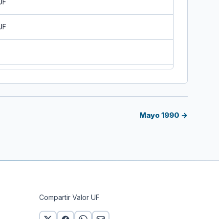
UF
UF
UF
UF
Mayo 1990 →
UF
UF
UF
Compartir Valor UF