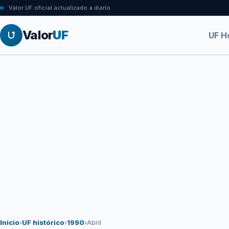
Valor UF oficial actualizado a diario
Valor
UF
UF H
Inicio
›
UF histórico
›
1990
›
Abril