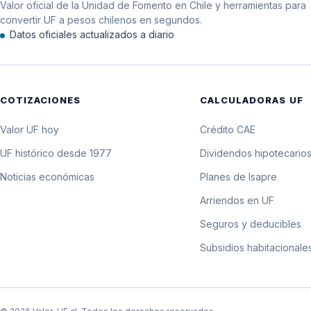
Valor oficial de la Unidad de Fomento en Chile y herramientas para
11 de abril de 1990
convertir UF a pesos chilenos en segundos.
Datos oficiales actualizados a diario
10 de abril de 1990
9 de abril de 1990
COTIZACIONES
CALCULADORAS UF
8 de abril de 1990
Valor UF hoy
Crédito CAE
7 de abril de 1990
UF histórico desde 1977
Dividendos hipotecario
Noticias económicas
Planes de Isapre
6 de abril de 1990
Arriendos en UF
5 de abril de 1990
Seguros y deducibles
Subsidios habitacionale
4 de abril de 1990
3 de abril de 1990