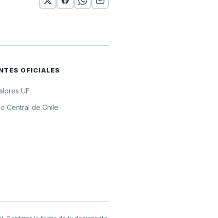
UF
UF
UF
NTES OFICIALES
UF
valores UF
UF
o Central de Chile
UF
UF
UF
UF