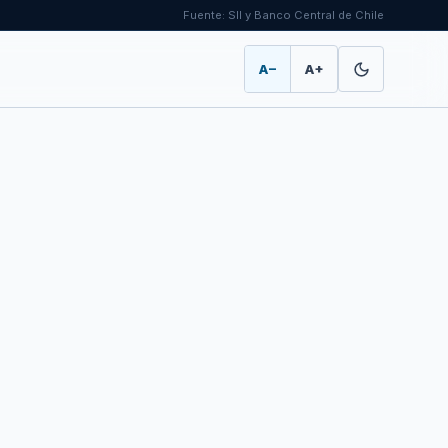
Fuente: SII y Banco Central de Chile
A−
A+